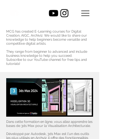
MCG has created E-Learning courses for Digital
Creation, AIGC, Archiviz.
We would like to share our
knowledge to help beginners become versatile and
competitive digital artists.
They range from beginner to advanced and include
business knowledge to help you succeed.
Subscribe to our YouTube channel for free tips and
tutorials!
Dans cette formation en ligne, vous allez apprendre les
bases de 3ds Max pour la Visualisation Architecturale.
Développé par Autodesk, 3ds Max est l'un des outils
les plus utilisés en Archviz, il offre des fonctionnalités