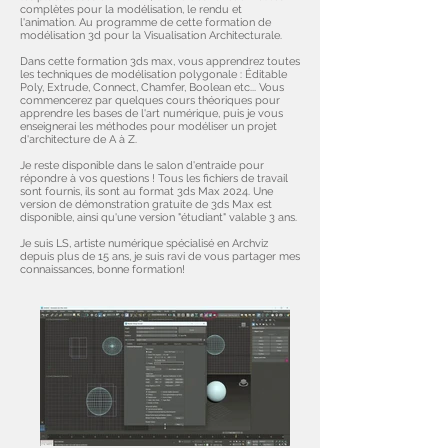
complètes pour la modélisation, le rendu et
l'animation. Au programme de cette formation de
modélisation 3d pour la Visualisation Architecturale.
Dans cette formation 3ds max, vous apprendrez toutes
les techniques de modélisation polygonale : Éditable
Poly, Extrude, Connect, Chamfer, Boolean etc... Vous
commencerez par quelques cours théoriques pour
apprendre les bases de l'art numérique, puis je vous
enseignerai les méthodes pour modéliser un projet
d'architecture de A à Z.
Je reste disponible dans le salon d'entraide pour
répondre à vos questions ! Tous les fichiers de travail
sont fournis, ils sont au format 3ds Max 2024. Une
version de démonstration gratuite de 3ds Max est
disponible, ainsi qu'une version "étudiant" valable 3 ans.
Je suis LS, artiste numérique spécialisé en Archviz
depuis plus de 15 ans, je suis ravi de vous partager mes
connaissances, bonne formation!