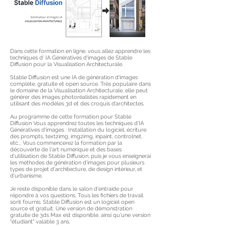
Dans cette formation en ligne, vous allez apprendre les
techniques d' IA Génératives d'images de Stable
Diffusion pour la Visualisation Architecturale.
Stable Diffusion est une IA de génération d'images
complète, gratuite et open source. Très populaire dans
le domaine de la Visualisation Architecturale, elle peut
générer des images photoréalistes rapidement en
utilisant des modèles 3d et des croquis d’architectes.
Au programme de cette formation pour Stable
Diffusion Vous apprendrez toutes les techniques d'IA
Génératives d'images : Installation du logiciel, écriture
des prompts, text2img, img2img, inpaint, controlnet,
etc... Vous commencerez la formation par la
découverte de l'art numérique et des bases
d'utilisation de Stable Diffusion, puis je vous enseignerai
les méthodes de génération d'images pour plusieurs
types de projet d'architecture, de design intérieur, et
d'urbanisme.
Je reste disponible dans le salon d'entraide pour
répondre à vos questions. Tous les fichiers de travail
sont fournis. Stable Diffusion est un logiciel open
source et gratuit. Une version de démonstration
gratuite de 3ds Max est disponible, ainsi qu'une version
"étudiant" valable 3 ans.