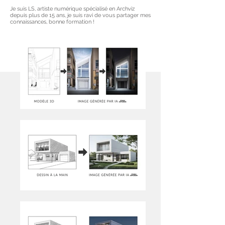
Je suis LS, artiste numérique spécialisé en Archviz
depuis plus de 15 ans, je suis ravi de vous partager mes
connaissances, bonne formation !